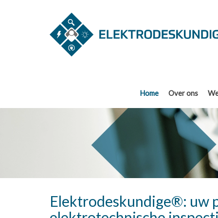
Home
Over ons
We
Elektrodeskundige®: uw p
elektrotechnische inspect