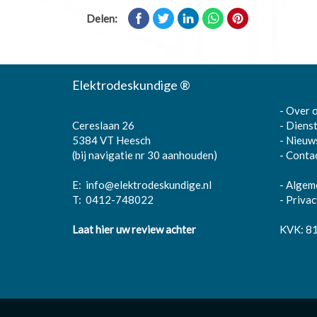
Delen:
Elektrodeskundige ®
-
Over 
Cereslaan 26
-
Diens
5384 VT Heesch
-
Nieuw
(bij navigatie nr 30 aanhouden)
-
Conta
E:
info@elektrodeskundige.nl
-
Algem
T:
0412-748022
-
Privac
Laat hier uw review achter
KVK: 8